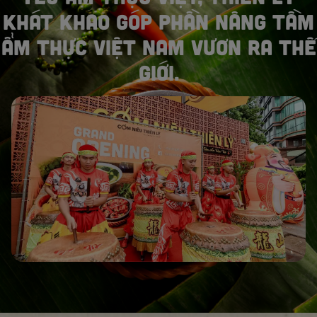
KHÁT KHAO GÓP PHẦN NÂNG TẦM
ẨM THỰC VIỆT NAM VƯƠN RA THẾ
GIỚI.