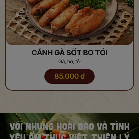
CÁNH GÀ SỐT BƠ TỎI
Gà, bơ, tỏi
85.000
đ
VỚI NHỮNG HOÀI BÃO VÀ TÌNH
YÊU ẨM THỰC VIỆT, THIÊN LÝ