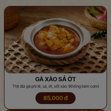
GÀ XÀO SẢ ỚT
Thịt đùi gà phi lê, sả, ớt, sốt xào (Không kèm cơm)
85.000
đ