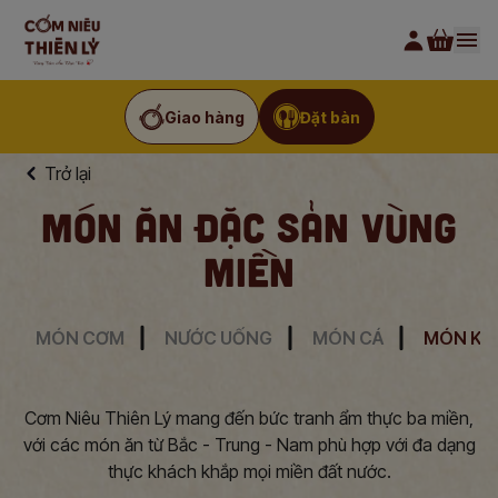
Giao hàng
Đặt bàn
Trở lại
MÓN ĂN ĐẶC SẢN VÙNG
MIỀN
MÓN CƠM
NƯỚC UỐNG
MÓN CÁ
MÓN KH
Cơm Niêu Thiên Lý mang đến bức tranh ẩm thực ba miền,
với các món ăn từ Bắc - Trung - Nam phù hợp với đa dạng
thực khách khắp mọi miền đất nước.