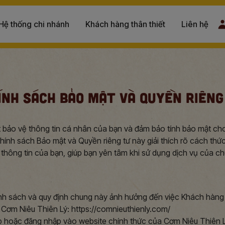
Hệ thống chi nhánh
Khách hàng thân thiết
Liên hệ
ÍNH SÁCH BẢO MẬT VÀ QUYỀN RIÊNG
 bảo vệ thông tin cá nhân của bạn và đảm bảo tính bảo mật cho
hính sách Bảo mật và Quyền riêng tư này giải thích rõ cách thứ
thông tin của bạn, giúp bạn yên tâm khi sử dụng dịch vụ của ch
nh sách và quy định chung này ảnh hưởng đến việc Khách hàng
 Cơm Niêu Thiên Lý: https://comnieuthienly.com/
cập hoặc đăng nhập vào website chính thức của Cơm Niêu Thiên 