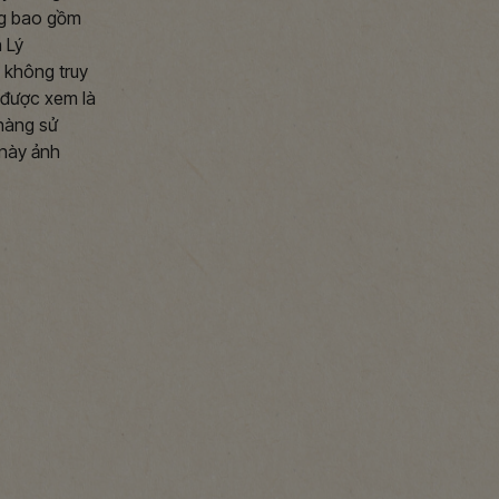
ng bao gồm
 Lý
 không truy
 được xem là
hàng sử
 này ảnh