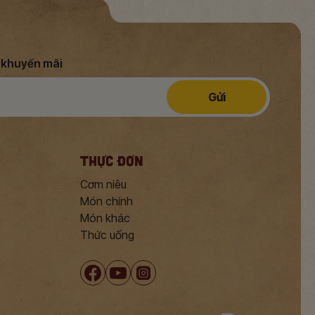
n khuyến mãi
Gửi
THỰC ĐƠN
Cơm niêu
Món chính
Món khác
Thức uống