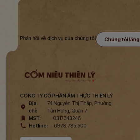
Phản hồi về dịch vụ của chúng tôi
Chúng tôi lắng
CÔNG TY CỔ PHẦN ẨM THỰC THIÊN LÝ
Địa
74 Nguyễn Thị Thập, Phường
chỉ:
Tân Hưng, Quận 7
MST:
0317343246
Hotline:
0978.785.500