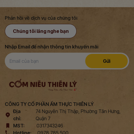
Phản hồi về dịch vụ của chúng tôi
Chúng tôi lắng nghe bạn
Nhập Email để nhận thông tin khuyến mãi
Gửi
CÔNG TY CỔ PHẦN ẨM THỰC THIÊN LÝ
Địa
74 Nguyễn Thị Thập, Phường Tân Hưng,
chỉ:
Quận 7
MST:
0317343246
Hotline:
0978.785.500